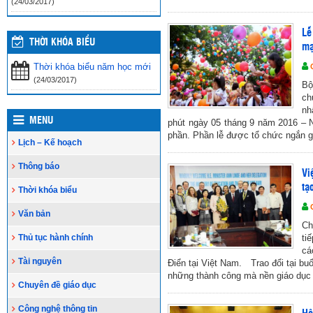
(24/03/2017)
Lễ
THỜI KHÓA BIỂU
mạ
Thời khóa biểu năm học mới
(24/03/2017)
Bộ
ch
nh
MENU
phút ngày 05 tháng 9 năm 2016 – N
phần. Phần lễ được tổ chức ngắn g
Lịch – Kế hoạch
Thông báo
Vi
tạ
Thời khóa biểu
Văn bản
Ch
Thủ tục hành chính
ti
cá
Tài nguyên
Điển tại Việt Nam. Trao đổi tại 
những thành công mà nền giáo dục 
Chuyên đề giáo dục
Công nghệ thông tin