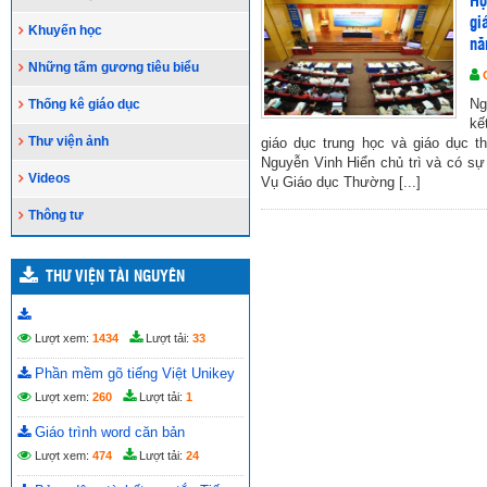
Hộ
gi
Khuyến học
nă
Những tấm gương tiêu biểu
Ng
Thống kê giáo dục
kế
Thư viện ảnh
giáo dục trung học và giáo dục
Nguyễn Vinh Hiển chủ trì và có sự
Videos
Vụ Giáo dục Thường [...]
Thông tư
THƯ VIỆN TÀI NGUYÊN
Lượt xem:
1434
Lượt tải:
33
Phần mềm gõ tiếng Việt Unikey
Lượt xem:
260
Lượt tải:
1
Giáo trình word căn bản
Lượt xem:
474
Lượt tải:
24