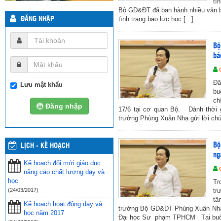
tì
Bộ GD&ĐT đã ban hành nhiều văn b
tình trạng bạo lực học [...]
ĐĂNG NHẬP
Bộ
bá
Đâ
Lưu mật khẩu
bu
ch
Đăng nhập
17/6 tại cơ quan Bộ. Dành thời g
trưởng Phùng Xuân Nhạ gửi lời chú
Bộ
LỊCH - KẾ HOẠCH
ng
Kế hoạch đổi mới giáo dục
nâng cao chất lượng dạy và
học
Tr
(24/03/2017)
tr
tâ
Kế hoạch hoạt động dạy và
trưởng Bộ GD&ĐT Phùng Xuân Nhạ 
học năm 2017
Đại học Sư phạm TPHCM Tại buổi là