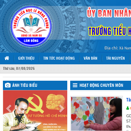
GIỚI THIỆU
TIN TỨC HOẠT ĐỘNG
VĂN BẢN
TÀI NGUYÊN
Thứ sáu, 07/08/2026
ẢNH TIÊU BIỂU
HOẠT ĐỘNG CHUYÊN MÔN
Tă
GD
57
th