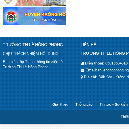
TRƯỜNG TH LÊ HỒNG PHONG
LIÊN HỆ
TRƯỜNG TH LÊ HỒNG 
CHỊU TRÁCH NHIỆM NỘI DUNG
Ban biên tập Trang thông tin điện tử
Điện thoại:
05013584618
Trường TH Lê Hồng Phong
Email:
th.lehongphong.p
Địa chỉ:
Đăk Sôr - Krông 
Giới thiệu
Thông báo
Tin tức – Sự kiện
Thiế